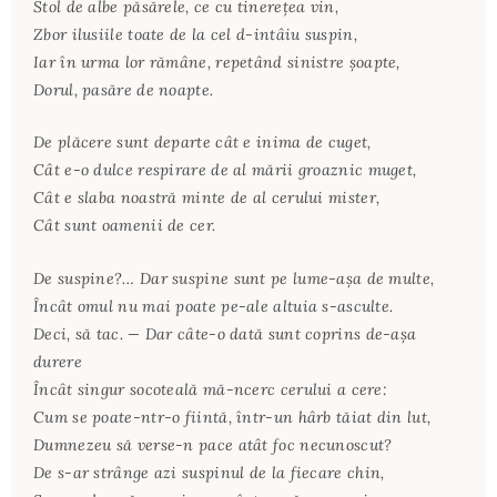
Stol de albe păsărele, ce cu tinereţea vin,
Zbor ilusiile toate de la cel d-intâiu suspin,
Iar în urma lor rămâne, repetând sinistre şoapte,
Dorul, pasăre de noapte.
De plăcere sunt departe cât e inima de cuget,
Cât e-o dulce respirare de al mării groaznic muget,
Cât e slaba noastră minte de al cerului mister,
Cât sunt oamenii de cer.
De suspine?… Dar suspine sunt pe lume-aşa de multe,
Încât omul nu mai poate pe-ale altuia s-asculte.
Deci, să tac. — Dar câte-o dată sunt coprins de-aşa
durere
Încât singur socoteală mă-ncerc cerului a cere:
Cum se poate-ntr-o fiintă, într-un hârb tăiat din lut,
Dumnezeu să verse-n pace atât foc necunoscut?
De s-ar strânge azi suspinul de la fiecare chin,