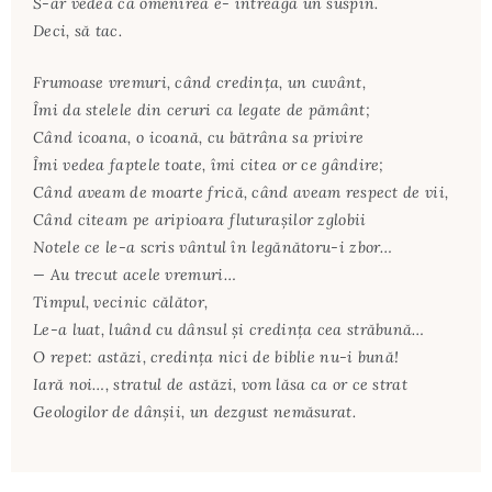
S-ar vedea că omenirea e- întreagă un suspin.
Deci, să tac.
Frumoase vremuri, când credinţa, un cuvânt,
Îmi da stelele din ceruri ca legate de pământ;
Când icoana, o icoană, cu bătrâna sa privire
Îmi vedea faptele toate, îmi citea or ce gândire;
Când aveam de moarte frică, când aveam respect de vii,
Când citeam pe aripioara fluturaşilor zglobii
Notele ce le-a scris vântul în legănătoru-i zbor…
— Au trecut acele vremuri…
Timpul, vecinic călător,
Le-a luat, luând cu dânsul şi credinţa cea străbună…
O repet: astăzi, credinţa nici de biblie nu-i bună!
Iară noi…, stratul de astăzi, vom lăsa ca or ce strat
Geologilor de dânşii, un dezgust nemăsurat.