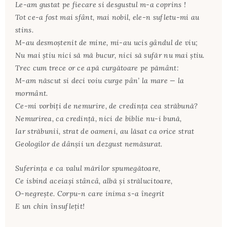
Le-am gustat pe fiecare si desgustul m-a coprins !
Tot ce-a fost mai sfânt, mai nobil, ele-n sufletu-mi au
stins.
M-au desmoştenit de mine, mi-au ucis gândul de viu;
Nu mai ştiu nici să mă bucur, nici să sufăr nu mai ştiu.
Trec cum trece or ce apă curgătoare pe pământ:
M-am născut si deci voiu curge pân’ la mare — la
mormânt.
Ce-mi vorbiţi de nemurire, de credinţa cea străbună?
Nemurirea, ca credinţă, nici de biblie nu-i bună,
Iar străbunii, strat de oameni, au lăsat ca orice strat
Geologilor de dânşii un dezgust nemăsurat.
Suferinţa e ca valul mărilor spumegătoare,
Ce isbind aceiaşi stâncâ, albă şi strălucitoare,
O-negreşte. Corpu-n care inima s-a înegrit
E un chin însufleţit!