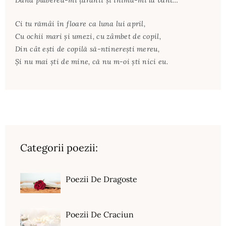
Dând pulberea-mi ţărânii şi inima-mi la vânt…
Ci tu rămâi în floare ca luna lui april,
Cu ochii mari şi umezi, cu zâmbet de copil,
Din cât eşti de copilă să-ntinereşti mereu,
Şi nu mai şti de mine, că nu m-oi şti nici eu.
Categorii poezii:
Poezii De Dragoste
Poezii De Craciun