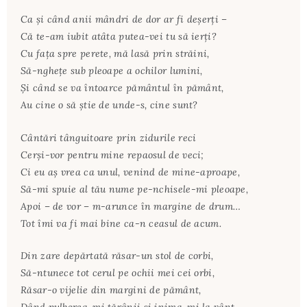
Ca şi când anii mândri de dor ar fi deşerţi –
Că te-am iubit atâta putea-vei tu să ierţi?
Cu faţa spre perete, mă lasă prin străini,
Să-ngheţe sub pleoape a ochilor lumini,
Şi când se va întoarce pământul în pământ,
Au cine o să ştie de unde-s, cine sunt?
Cântări tânguitoare prin zidurile reci
Cerşi-vor pentru mine repaosul de veci;
Ci eu aş vrea ca unul, venind de mine-aproape,
Să-mi spuie al tău nume pe-nchisele-mi pleoape,
Apoi – de vor – m-arunce în margine de drum…
Tot îmi va fi mai bine ca-n ceasul de acum.
Din zare depărtată răsar-un stol de corbi,
Să-ntunece tot cerul pe ochii mei cei orbi,
Răsar-o vijelie din margini de pământ,