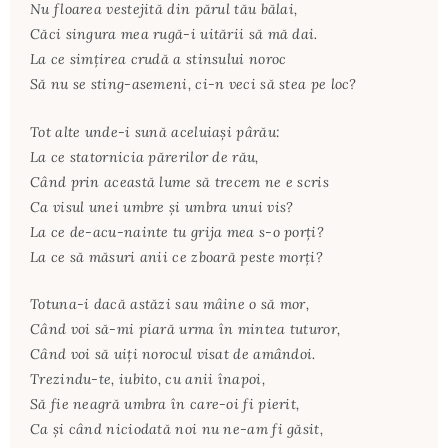
Nu floarea vestejită din părul tău bălai,
Căci singura mea rugă-i uitării să mă dai.
La ce simţirea crudă a stinsului noroc
Să nu se sting-asemeni, ci-n veci să stea pe loc?
Tot alte unde-i sună aceluiaşi pârău:
La ce statornicia părerilor de rău,
Când prin această lume să trecem ne e scris
Ca visul unei umbre şi umbra unui vis?
La ce de-acu-nainte tu grija mea s-o porţi?
La ce să măsuri anii ce zboară peste morţi?
Totuna-i dacă astăzi sau mâine o să mor,
Când voi să-mi piară urma în mintea tuturor,
Când voi să uiţi norocul visat de amândoi.
Trezindu-te, iubito, cu anii înapoi,
Să fie neagră umbra în care-oi fi pierit,
Ca şi când niciodată noi nu ne-am fi găsit,