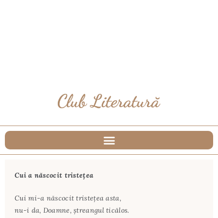
Cui a născocit tristețea
Cui mi-a născocit tristeţea asta,
nu-i da, Doamne, ştreangul ticălos.