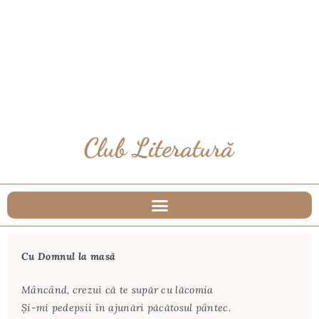
Cu Domnul la masă
Mâncând, crezui că te supăr cu lăcomia
Şi-mi pedepsii în ajunări păcătosul pântec.