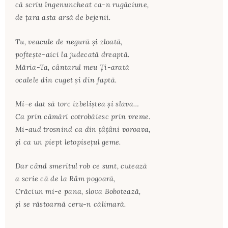
că scriu îngenuncheat ca-n rugăciune,
de țara asta arsă de bejenii.
Tu, veacule de negură și zloată,
poftește-aici la judecată dreaptă.
Măria-Ta, cântarul meu Ți-arată
ocalele din cuget și din faptă.
Mi-e dat să torc izbeliștea și slava…
Ca prin cămări cotrobăiesc prin vreme.
Mi-aud trosnind ca din țâțâni voroava,
și ca un piept letopisețul geme.
Dar când smeritul rob ce sunt, cutează
a scrie că de la Râm pogoară,
Crăciun mi-e pana, slova Bobotează,
și se răstoarnă ceru-n călimară.