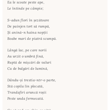
Ea le scoate peste ape,
Le întinde pe câmpie;
S-adun flori în şezătoare
De painjen tort să rumpă,
Şi anină-n haina nopţii
Boabe mari de piatră scumpă.
Lângă lac, pe care norii
Au urzit o umbră fină,
Ruptă de mişcări de valuri
Ca de bulgări de lumină,
Dându-şi trestia-ntr-o parte,
Stă copila lin plecată,
Trandafiri aruncă roşii
Peste unda fermecată.