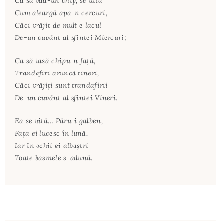
Ca să vad-un chip, se uită
Cum aleargă apa-n cercuri,
Căci vrăjit de mult e lacul
De-un cuvânt al sfintei Miercuri;
Ca să iasă chipu-n faţă,
Trandafiri aruncă tineri,
Căci vrăjiţi sunt trandafirii
De-un cuvânt al sfintei Vineri.
Ea se uită… Păru-i galben,
Faţa ei lucesc în lună,
Iar în ochii ei albaştri
Toate basmele s-adună.