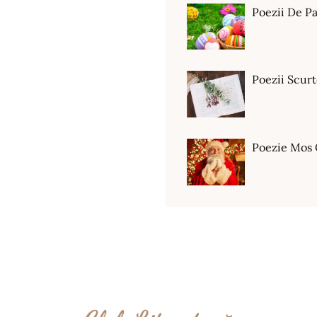
Poezii De Pa
Poezii Scur
Poezie Mos 