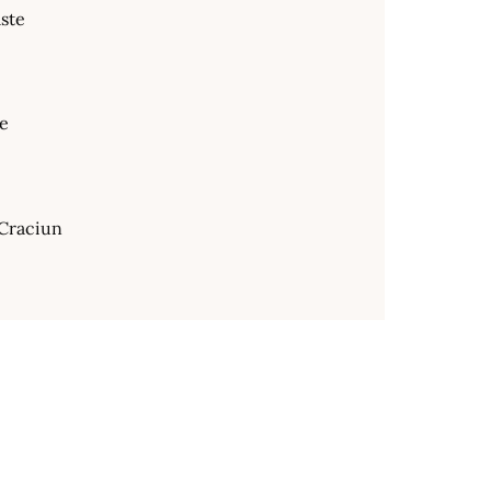
ste
te
Craciun