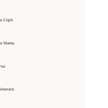
ru Copii
tru Mama
rna
rimavara