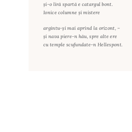
și-o liră spartă e catargul bont.
Ionice columne și mistere
argintu-și mai aprind la orizont, –
și nava piere-n hău, spre alte ere
cu temple scufundate-n Hellespont.