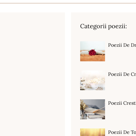
Categorii poezii:
Poezii De D
Poezii De C
Poezii Crest
Poezii De T