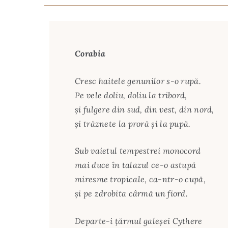
Corabia
Cresc haitele genunilor s-o rupă.
Pe vele doliu, doliu la tribord,
și fulgere din sud, din vest, din nord,
și trăznete la proră și la pupă.
Sub vaietul tempestrei monocord
mai duce în talazul ce-o astupă
miresme tropicale, ca-ntr-o cupă,
și pe zdrobita cârmă un fiord.
Departe-i țărmul galeșei Cythere