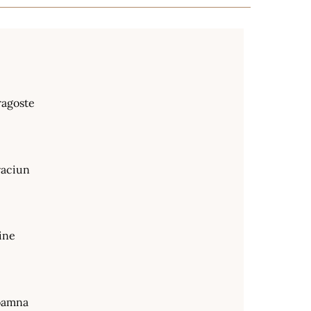
ragoste
raciun
ine
oamna