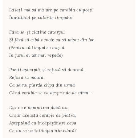
Lăsaţi-mă să mă urc pe corabia cu poeţi
Înaintând pe valurile timpului
Fără să-şi clatine catargul
Şi fără să aibă nevoie ca să mişte din loc
(Pentru că timpul se mişcă
În jurul ei tot mai repede).
Poeţii aşteaptă, şi refuză să doarmă,
Refuză să moară,
Ca să nu piardă clipa din urmă
Când corabia se va desprinde de ţărm –
Dar ce e nemurirea dacă nu
Chiar această corabie de piatră,
Aşteptând cu încăpăţânare ceva
Ce nu se va întâmpla niciodată?