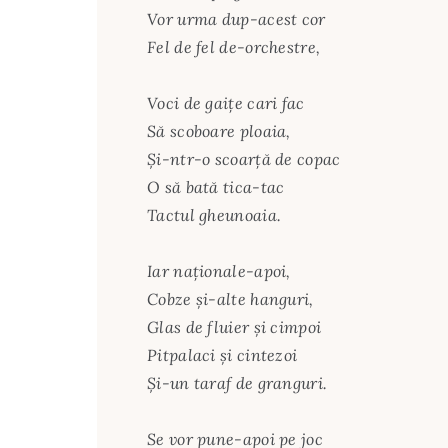
Vor urma dup-acest cor
Fel de fel de-orchestre,
Voci de gaiţe cari fac
Să scoboare ploaia,
Şi-ntr-o scoarţă de copac
O să bată tica-tac
Tactul gheunoaia.
Iar naţionale-apoi,
Cobze şi-alte hanguri,
Glas de fluier şi cimpoi
Pitpalaci şi cintezoi
Şi-un taraf de granguri.
Se vor pune-apoi pe joc