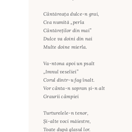
Cântăreaţa dulce-n grai,
Cea numită „perla
Cântăreţilor din mai”
Dulce va doini din nai
Multe doine mierla.
Va-ntona apoi un psalt
„Imnul veseliei”
Corul dintr-u fag înalt.
Vor cânta-n sopran şi-n alt
Graurii câmpiei
Turturelele-n tenor,
Şi-alte voci măiestre,
Toate după glasul lor.