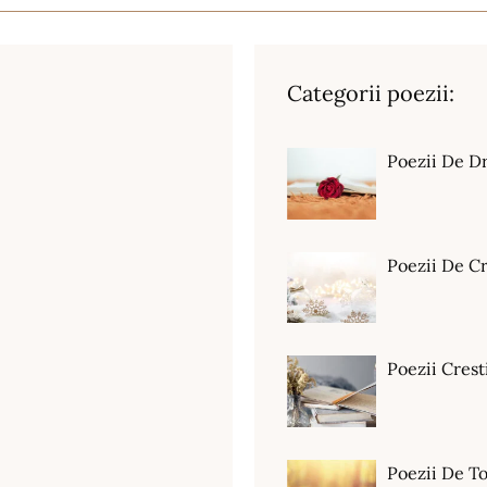
Categorii poezii:
Poezii De D
Poezii De C
Poezii Crest
Poezii De T