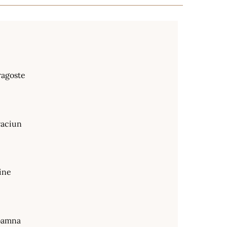
ragoste
raciun
ine
oamna