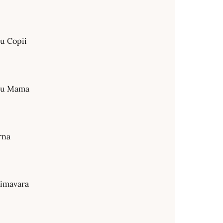
ru Copii
tru Mama
rna
rimavara