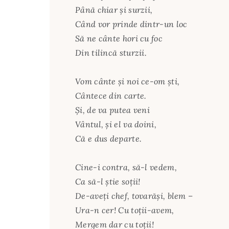
Până chiar şi surzii,
Când vor prinde dintr-un loc
Să ne cânte hori cu foc
Din tilincă sturzii.
Vom cânte şi noi ce-om şti,
Cântece din carte.
Şi, de va putea veni
Vântul, şi el va doini,
Că e dus departe.
Cine-i contra, să-l vedem,
Ca să-l ştie soţii!
De-aveţi chef, tovarăşi, blem –
Ura-n cer! Cu toţii-avem,
Mergem dar cu toţii!