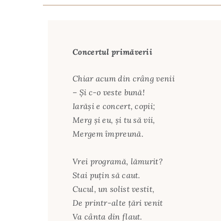
Concertul primăverii
Chiar acum din crâng venii
– Şi c-o veste bună!
Iarăşi e concert, copii;
Merg şi eu, şi tu să vii,
Mergem împreună.
Vrei programă, lămurit?
Stai puţin să caut.
Cucul, un solist vestit,
De printr-alte ţări venit
Va cânta din flaut.