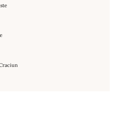
ste
te
Craciun