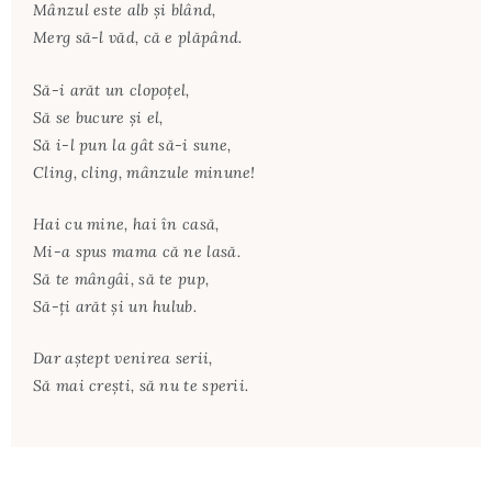
Mânzul este alb şi blând,
Merg să-l văd, că e plăpând.
Să-i arăt un clopoţel,
Să se bucure şi el,
Să i-l pun la gât să-i sune,
Cling, cling, mânzule minune!
Hai cu mine, hai în casă,
Mi-a spus mama că ne lasă.
Să te mângâi, să te pup,
Să-ţi arăt şi un hulub.
Dar aştept venirea serii,
Să mai creşti, să nu te sperii.