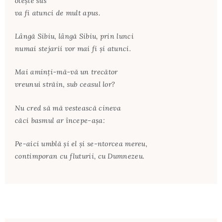
oteşte sus
va fi atunci de mult apus.
Lângă Sibiu, lângă Sibiu, prin lunci
numai stejarii vor mai fi şi atunci.
Mai aminţi-mă-vă un trecător
vreunui străin, sub ceasul lor?
Nu cred să mă vestească cineva
căci basmul ar începe-aşa:
Pe-aici umblă şi el şi se-ntorcea mereu,
contimporan cu fluturii, cu Dumnezeu.