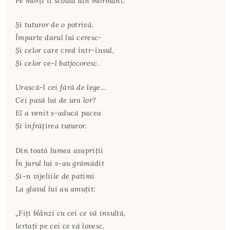
Pe morți îi scoală din mormânt.
Și tuturor de o potrivă.
Împarte darul lui ceresc-
Și celor care cred într-însul,
Și celor ce-l batjocoresc.
Urască-l cei fără de lege…
Cei pasă lui de ura lor?
El a venit s-aducă pacea
Și înfrățirea tuturor.
Din toată lumea asupriții
În jurul lui s-au grămădit
Și-n vijeliile de patimi
La glasul lui au amuțit:
„Fiți blânzi cu cei ce vă insultă,
Iertați pe cei ce vă lovesc,