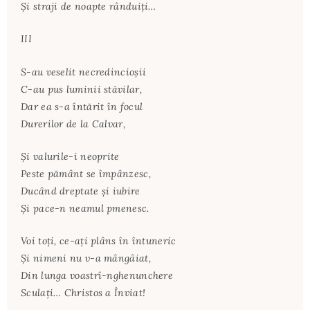
Și straji de noapte rânduiți…
III
S-au veselit necredincioșii
C-au pus luminii stăvilar,
Dar ea s-a întărit în focul
Durerilor de la Calvar,
Și valurile-i neoprite
Peste pământ se împânzesc,
Ducând dreptate și iubire
Și pace-n neamul pmenesc.
Voi toți, ce-ați plâns în întuneric
Și nimeni nu v-a mângâiat,
Din lunga voastrî-nghenunchere
Sculați… Christos a Înviat!