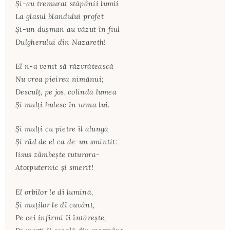
Și-au tremurat stăpânii lumii
La glasul blandului profet
Și-un dușman au văzut în fiul
Dulgherului din Nazareth!
El n-a venit să răzvrătească
Nu vrea pieirea nimănui;
Desculț, pe jos, colindă lumea
Și mulți hulesc în urma lui.
Și mulți cu pietre îl alungă
Și râd de el ca de-un smintit:
Iisus zâmbește tuturora-
Atotputernic și smerit!
El orbilor le dî lumină,
Și muților le dî cuvânt,
Pe cei infirmi îi întărește,