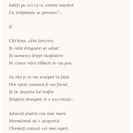
Iubiți pe cei ce-n contra voastră
Cu vrăjmășie se pornesc”…
II
Cât bine, câtă fericire,
Și câtă dragoste-ai adus!
Și oamenii drept răsplătire
Pe cruce-ntre tâlhari te-au pus.
Au râs și te-au scuipat în față
Din spini cunună ți-au făcut,
Și în deșarta lor trufie
Stăpâni desupră-ți s-au crezut…
Aduceți piatra cea mai mare
Mormântul să-i acoperiți
Chemați sutașii cei mai ageri,