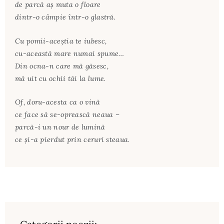
de parcă aş muta o floare
dintr-o câmpie într-o glastră.
Cu pomii-aceştia te iubesc,
cu-această mare numai spume…
Din ocna-n care mă găsesc,
mă uit cu ochii tăi la lume.
Of, doru-acesta ca o vină
ce face să se-oprească neaua –
parcă-i un nour de lumină
ce şi-a pierdut prin ceruri steaua.