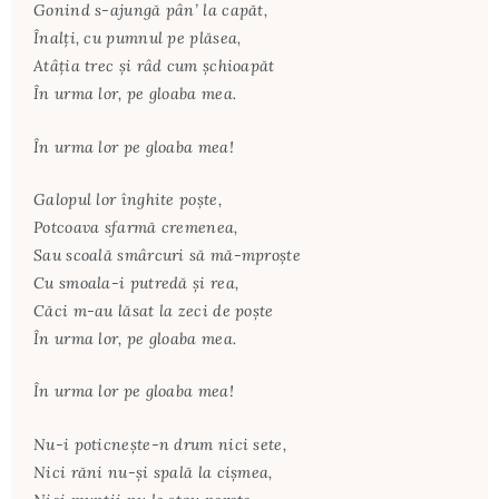
Gonind s-ajungă pân’ la capăt,
Înalţi, cu pumnul pe plăsea,
Atâţia trec şi râd cum şchioapăt
În urma lor, pe gloaba mea.
În urma lor pe gloaba mea!
Galopul lor înghite poşte,
Potcoava sfarmă cremenea,
Sau scoală smârcuri să mă-mproşte
Cu smoala-i putredă şi rea,
Căci m-au lăsat la zeci de poşte
În urma lor, pe gloaba mea.
În urma lor pe gloaba mea!
Nu-i poticneşte-n drum nici sete,
Nici răni nu-şi spală la cişmea,