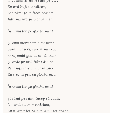
Nici munţii nu le stau perete.
Eu cad în fiece vâlcea,
Las zdrenţe-n fiece scaiete,
Julit mă urc pe gloaba mea.
În urma lor pe gloaba mea!
Şi cum merg cetele buimace
Spre nicăieri, spre nimenea,
Se-afundă goana în băltoace
Şi cade primul frânt din şa.
Pe lângă şanţu-n care zace
Eu trec la pas cu gloaba mea.
În urma lor pe gloaba mea!
Şi rând pe rând încep să cadă,
Le sună zaua-a tinichea,
Eu n-am nici zale, n-am nici spadă,