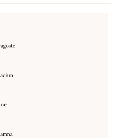
ragoste
raciun
ine
oamna