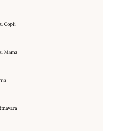
ru Copii
tru Mama
rna
rimavara