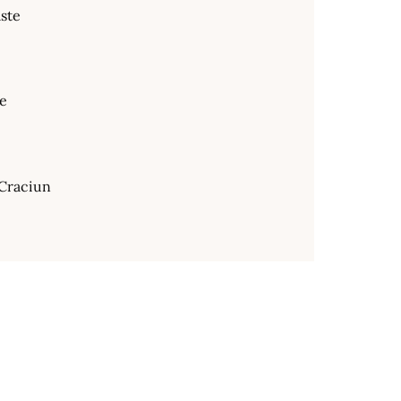
ste
te
Craciun