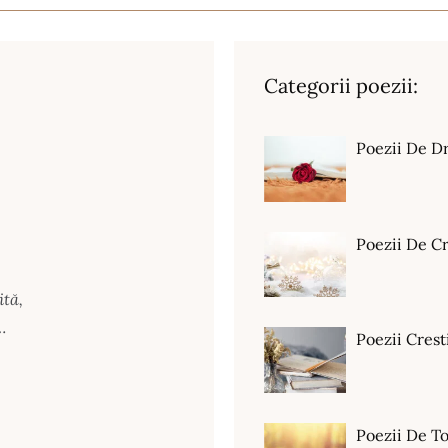
Categorii poezii:
Poezii De D
Poezii De C
ită,
…
Poezii Crest
Poezii De T