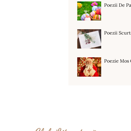
Poezii De Pa
Poezii Scur
Poezie Mos 