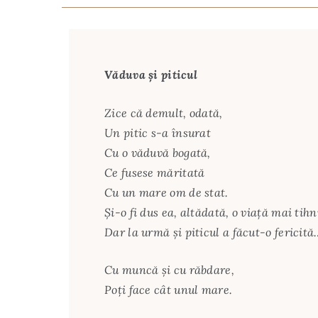
Văduva şi piticul
Zice că demult, odată,
Un pitic s-a însurat
Cu o văduvă bogată,
Ce fusese măritată
Cu un mare om de stat.
Şi-o fi dus ea, altădată, o viaţă mai tihn
Dar la urmă şi piticul a făcut-o fericită
Cu muncă şi cu răbdare,
Poţi face cât unul mare.