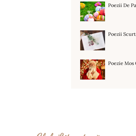
Poezii De Pa
Poezii Scur
Poezie Mos 