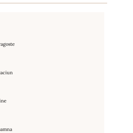
ragoste
raciun
ine
oamna