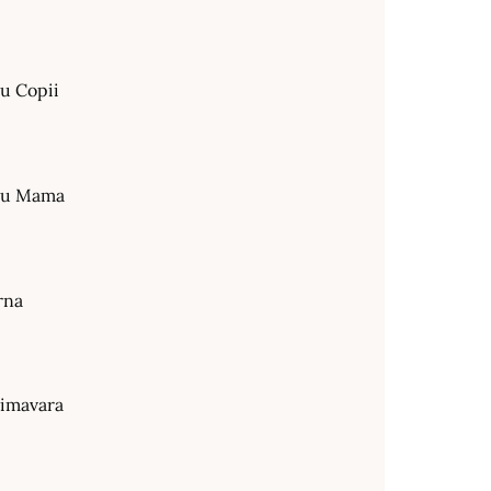
ru Copii
tru Mama
rna
rimavara