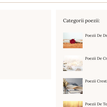
Categorii poezii:
Poezii De D
Poezii De C
Poezii Crest
Poezii De T