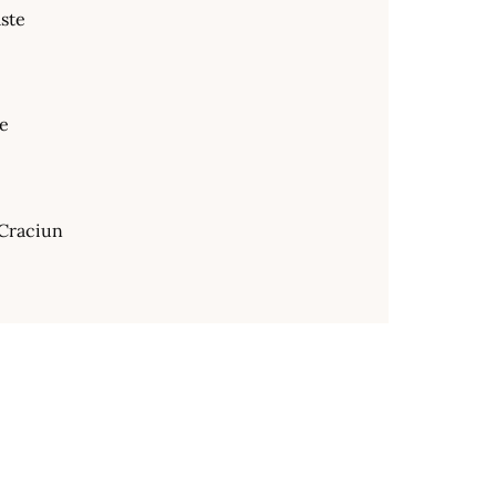
ste
te
Craciun