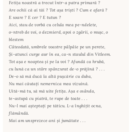
Fetița noastră a trecut într-a patra primară ?
Are ochii că ai tăi ? Tot așa triști ? Cum e afară ?
E soare ? E cer ? E tutun ?
Aici, stau de vorbă cu celula mea pe-ndelete,
o-ntreb de voi, o dezmierd, apoi o zgârii, o mușc, o
blestem
Câteodată, umbrele voastre pâlpâie pe un perete,
Și-atunci curge aur în ea, ca-n staulul din Vitleem.
Tot așa e noaptea și pe la voi ? Afundă ca hrubă,
cu lună ca un stârv spânzurat de-o prăjină ? . . .
De-o să mă ducă la altă pușcărie cu duba,
Nu mai căutați nemernica mea vizuină.
Uită-mă tu, să mă uite fetița. Așa e osânda,
te-astupă cu piatră, te rupe de toate . . .
Nu-l mai așteptați pe tăticu. L-a înghițit ocna,
flămândă.
Mai am unsprezece ani și jumătate . . .