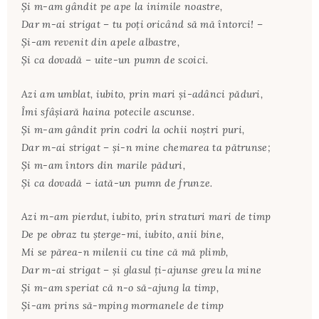
Şi m-am gândit pe ape la inimile noastre,
Dar m-ai strigat – tu poţi oricând să mă întorci! –
Şi-am revenit din apele albastre,
Şi ca dovadă – uite-un pumn de scoici.
Azi am umblat, iubito, prin mari şi-adânci păduri,
Îmi sfâşiară haina potecile ascunse.
Şi m-am gândit prin codri la ochii noştri puri,
Dar m-ai strigat – şi-n mine chemarea ta pătrunse;
Şi m-am întors din marile păduri,
Şi ca dovadă – iată-un pumn de frunze.
Azi m-am pierdut, iubito, prin straturi mari de timp
De pe obraz tu şterge-mi, iubito, anii bine,
Mi se părea-n milenii cu tine că mă plimb,
Dar m-ai strigat – şi glasul ţi-ajunse greu la mine
Şi m-am speriat că n-o să-ajung la timp,
Şi-am prins să-mping mormanele de timp