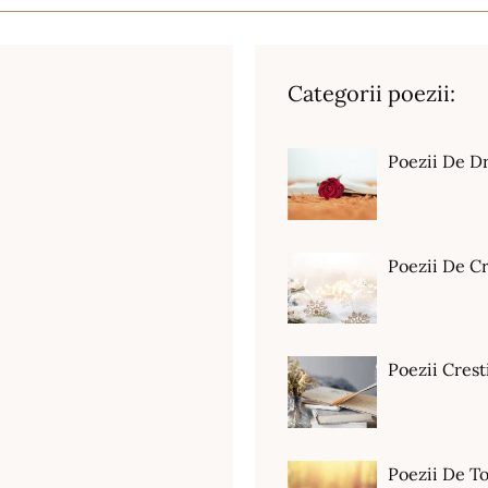
Categorii poezii:
Poezii De D
Poezii De C
Poezii Crest
Poezii De T