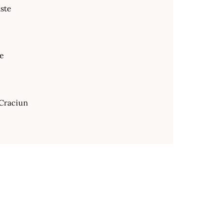
ste
te
Craciun