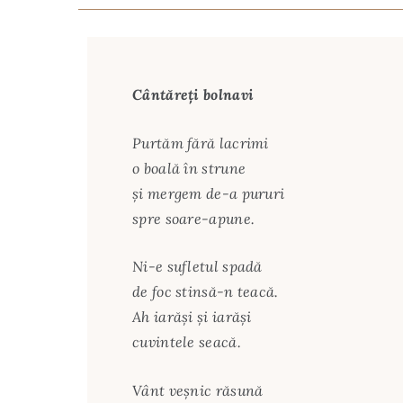
Cântăreţi bolnavi
Purtăm fără lacrimi
o boală în strune
şi mergem de-a pururi
spre soare-apune.
Ni-e sufletul spadă
de foc stinsă-n teacă.
Ah iarăşi şi iarăşi
cuvintele seacă.
Vânt veşnic răsună