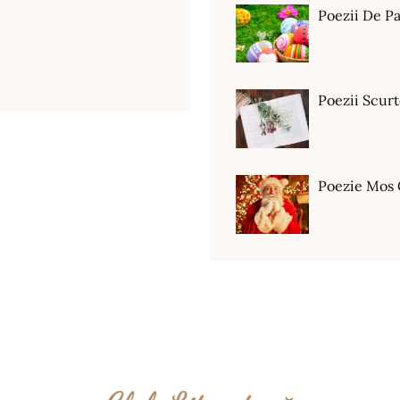
Poezii De Pa
Poezii Scur
Poezie Mos 