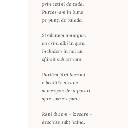
prin ceţini de zadă.
Purces-am în lume
pe punţi de baladă.
Străbatem amurguri
cu crini albi în gură.
Închidem în noi un
sfârşit sub armură.
Purtăm fără lacrimi
o boală în strune
şi mergem de-a pururi
spre soare-apune.
Răni ducem – izvoare –
deschise subt haină.