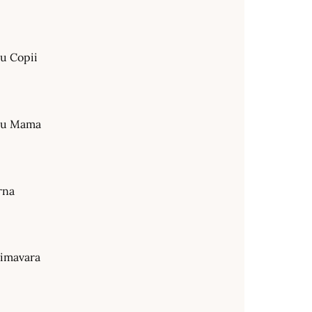
ru Copii
tru Mama
rna
rimavara