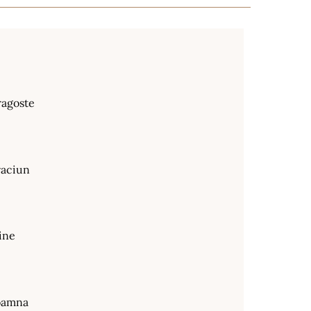
ragoste
raciun
ine
oamna