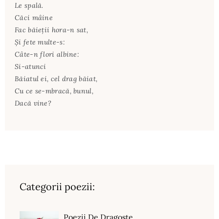
Le spală.
Căci mâine
Fac băieţii hora-n sat,
Şi fete multe-s:
Câte-n flori albine:
Si-atunci
Băiatul ei, cel drag băiat,
Cu ce se-mbracă, bunul,
Dacă vine?
Categorii poezii:
Poezii De Dragoste