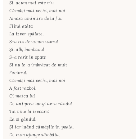
Si-acum mai este viu.
Cămăşi mai vechi, mai noi
Amară amintire de la fiu.
Fiind atâta
La izvor spălate,
S-a ros de-acum uzorul
Şi, alb, bumbacul
S-a rărit în spate
Si nu le-a imbrăcat de mult
Feciorul.
Cămăşi mai vechi, mai noi
A fost război.
Ci maica lui
De ani prea lungi de-a rândul
Tot vine la izvoare:
Ea si gândul.
Şi iar luând cămăşile în poală,
De cum ajunge sâmbăta,