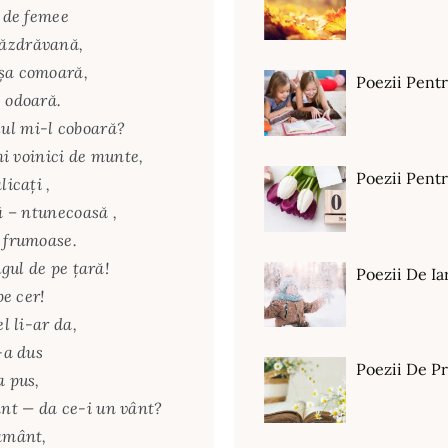
l de femee
năzdrăvană,
aşa comoară,
Poezii Pent
e odoară.
ul mi-l coboară?
imi voinici de munte,
Poezii Pen
licaţi ,
ă – ntunecoasă ,
e frumoase.
ugul de pe ţară!
Poezii De Ia
pe cer!
l li-ar da,
-a dus
Poezii De P
a pus,
nt — da ce-i un vânt?
pământ,