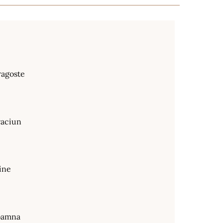
ragoste
raciun
ine
oamna