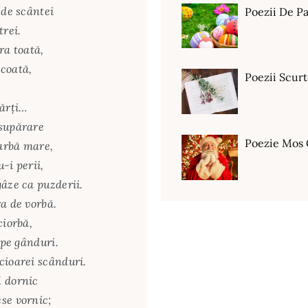
i de scântei
Poezii De Pa
trei.
ra toată,
scoată,
Poezii Scur
ărţi…
 supărare
Poezie Mos 
barbă mare,
u-i perii,
gâze ca puzderii.
a de vorbă.
ciorbă,
 pe gânduri.
cioarei scânduri.
l dornic
se vornic;