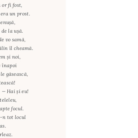
or fi fost,
 era un prost.
cenuşă,
 de la uşă.
 de vo samă,
Călin îl cheamă.
em şi noi,
 înapoi
le găsească,
tească!
 — Hai şi eu!
teleleu,
apte focul.
-n tot locul
as.
rleaz.