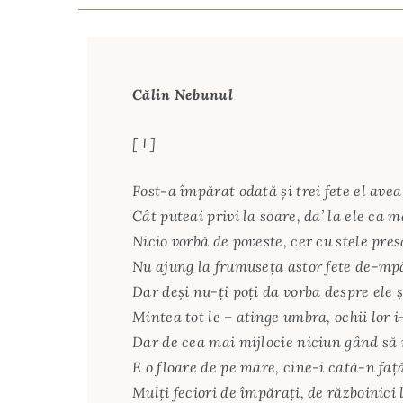
Călin Nebunul
[ I ]
Fost-a împărat odată şi trei fete el avea
Cât puteai privi la soare, da’ la ele ca m
Nicio vorbă de poveste, cer cu stele pre
Nu ajung la frumuseţa astor fete de-mp
Dar deşi nu-ţi poţi da vorba despre ele ș
Mintea tot le – atinge umbra, ochii lor 
Dar de cea mai mijlocie niciun gând să
E o floare de pe mare, cine-i cată-n faţ
Mulţi feciori de împăraţi, de războinici 