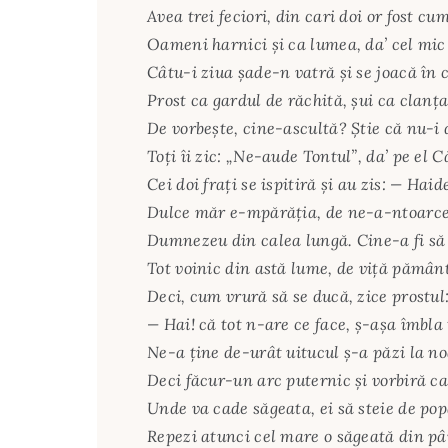
Avea trei feciori, din cari doi or fost cum 
Oameni harnici şi ca lumea, da’ cel mic
Câtu-i ziua şade-n vatră şi se joacă în 
Prost ca gardul de răchită, şui ca clanţa
De vorbeşte, cine-ascultă? Ştie că nu-i
Toţi îi zic: „Ne-aude Tontul”, da’ pe el 
Cei doi fraţi se ispitiră şi au zis: — Haid
Dulce măr e-mpărăţia, de ne-a-ntoarce
Dumnezeu din calea lungă. Cine-a fi să 
Tot voinic din astă lume, de viţă pămân
Deci, cum vrură să se ducă, zice prostul:
— Hai! că tot n-are ce face, ş-aşa îmbla 
Ne-a ţine de-urât uitucul ş-a păzi la no
Deci făcur-un arc puternic şi vorbiră ca
Unde va cade săgeata, ei să steie de pop
Repezi atunci cel mare o săgeată din pâ