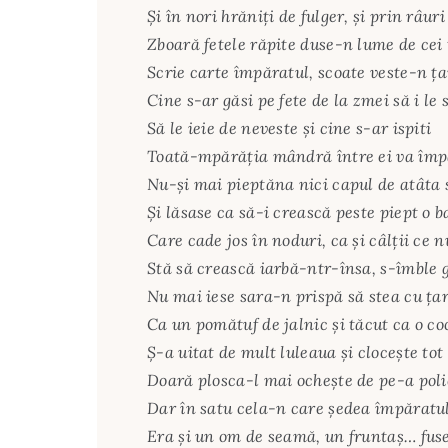
Şi în nori hrăniţi de fulger, şi prin râur
Zboară fetele răpite duse-n lume de cei 
Scrie carte împăratul, scoate veste-n ţa
Cine s-ar găsi pe fete de la zmei să i le 
Să le ieie de neveste şi cine s-ar ispiti
Toată-mpărăţia mândră între ei va împ
Nu-şi mai pieptăna nici capul de atâta
Şi lăsase ca să-i crească peste piept o 
Care cade jos în noduri, ca şi câlţii ce n
Stă să crească iarbă-ntr-însa, s-îmble 
Nu mai iese sara-n prispă să stea cu ţar
Ca un pomătuf de jalnic şi tăcut ca o co
Ş-a uitat de mult luleaua şi cloceşte tot
Doară plosca-l mai ocheşte de pe-a poli
Dar în satu cela-n care şedea împăratu
Era şi un om de seamă, un fruntaş… fuse