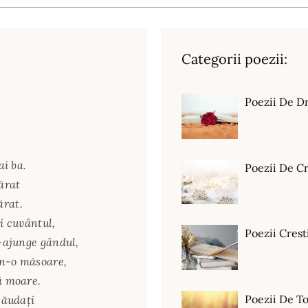
Categorii poezii:
Poezii De D
ai ba.
Poezii De C
sărat
ărat.
i cuvântul,
Poezii Crest
i-ajunge gândul,
 n-o măsoare,
ă moare.
Poezii De T
lăudaţi