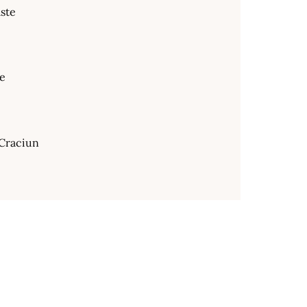
ste
te
Craciun