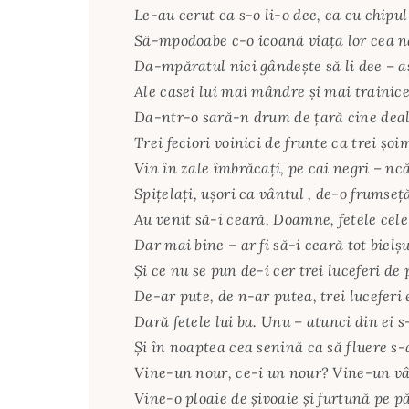
Le-au cerut ca s-o li-o dee, ca cu chipu
Să-mpodoabe c-o icoană viaţa lor cea 
Da-mpăratul nici gândeşte să li dee – 
Ale casei lui mai mândre şi mai trainic
Da-ntr-o sară-n drum de ţară cine deal
Trei feciori voinici de frunte ca trei şo
Vin în zale îmbrăcaţi, pe cai negri – ncă
Spiţelaţi, uşori ca vântul , de-o frumseţ
Au venit să-i ceară, Doamne, fetele cel
Dar mai bine – ar fi să-i ceară tot bielş
Şi ce nu se pun de-i cer trei luceferi de 
De-ar pute, de n-ar putea, trei luceferi e
Dară fetele lui ba. Unu – atunci din ei s
Şi în noaptea cea senină ca să fluere s-
Vine-un nour, ce-i un nour? Vine-un vâ
Vine-o ploaie de şivoaie şi furtună pe 