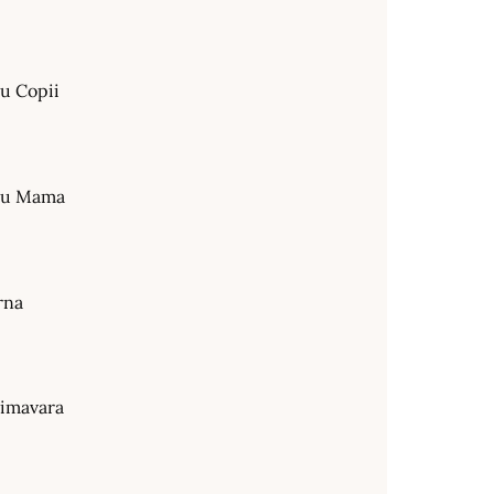
ru Copii
tru Mama
rna
rimavara