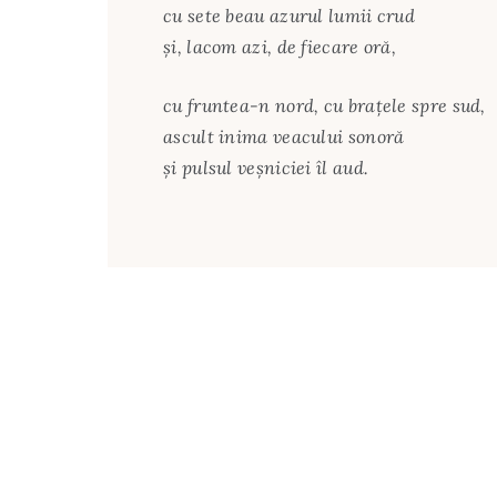
cu sete beau azurul lumii crud
și, lacom azi, de fiecare oră,
cu fruntea-n nord, cu brațele spre sud,
ascult inima veacului sonoră
și pulsul veșniciei îl aud.