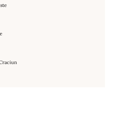
ste
te
Craciun