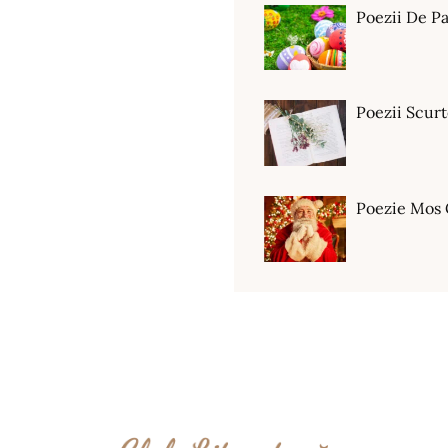
Poezii De Pa
Poezii Scur
Poezie Mos 