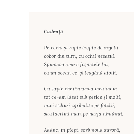
Cadență
Pe vechi și rupte trepte de orgolii
cobor din turn, cu ochii nesătui.
Spumegă evu-n foșnetele lui,
ca un ocean ce-și leagănă atolii.
Cu șapte chei în urma mea încui
tot ce-am lăsat sub petice și molii,
mici stihuri zgribulite pe fotolii,
sau lacrimi mari pe harfa nimănui.
Adânc, în piept, sorb noua auroră,