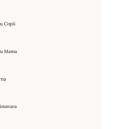
ru Copii
tru Mama
rna
rimavara