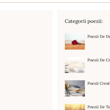
Categorii poezii:
Poezii De D
Poezii De C
Poezii Crest
Poezii De T