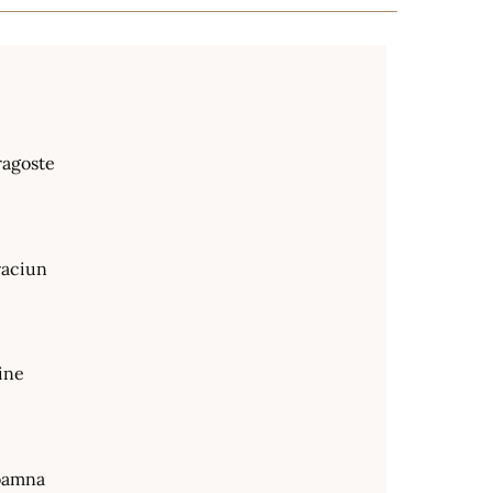
ragoste
raciun
ine
oamna