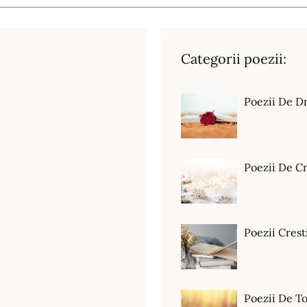
Categorii poezii:
Poezii De D
Poezii De C
Poezii Crest
Poezii De T