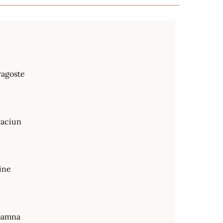
ragoste
raciun
ine
oamna