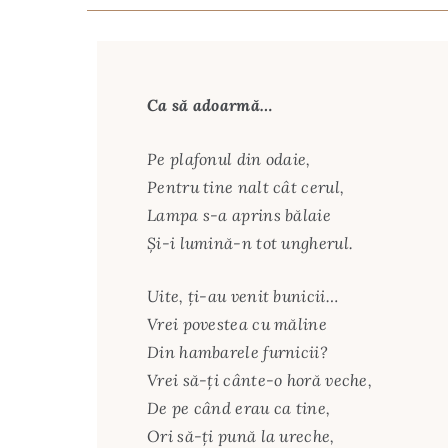
Ca să adoarmă…
Pe plafonul din odaie,
Pentru tine nalt cât cerul,
Lampa s-a aprins bălaie
Şi-i lumină-n tot ungherul.
Uite, ţi-au venit bunicii…
Vrei povestea cu măline
Din hambarele furnicii?
Vrei să-ţi cânte-o horă veche,
De pe când erau ca tine,
Ori să-ţi pună la ureche,