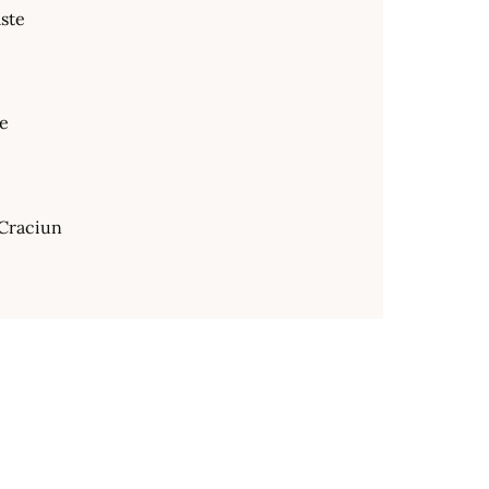
ste
te
Craciun