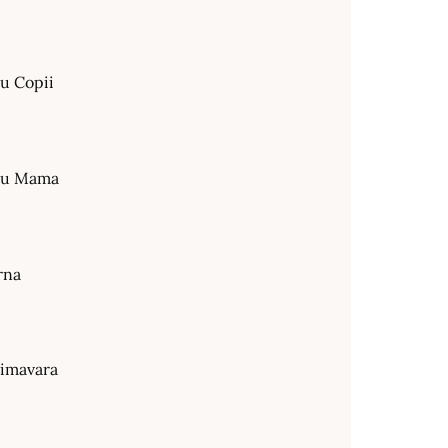
ru Copii
tru Mama
rna
rimavara