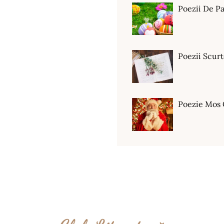
Poezii De Pa
Poezii Scur
Poezie Mos 