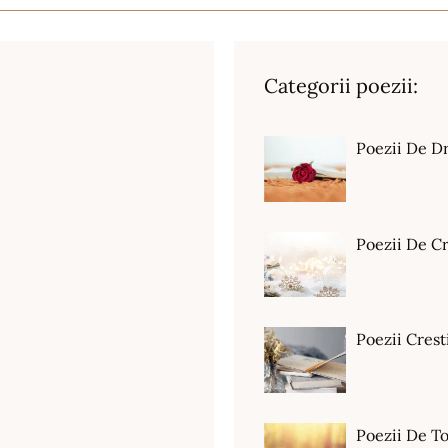
Categorii poezii:
Poezii De D
Poezii De C
Poezii Crest
Poezii De T