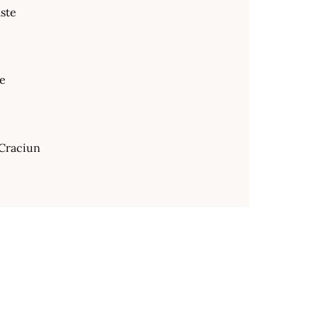
ste
te
Craciun