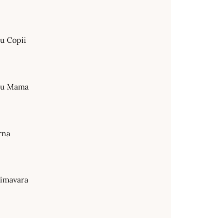
ru Copii
tru Mama
rna
rimavara