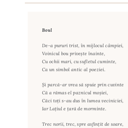
Boul
De-a pururi trist, în mijlocul câmpiei,
Voinicul bou priveşte înainte,
Cu ochii mari, cu sufletul cuminte,
Ca un simbol antic al poeziei.
Şi parcă-ar vrea să spuie prin cuvinte
Că a rămas el paznicul moşiei,
Căci toţi s-au dus în lumea veciniciei,
Iar Laţiul e ţară de morminte.
Trec norii, trec, spre asfinţit de soare,