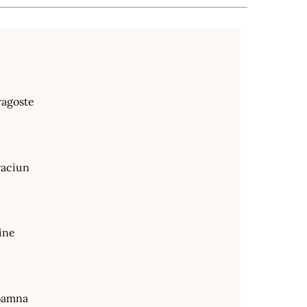
ragoste
raciun
ine
oamna