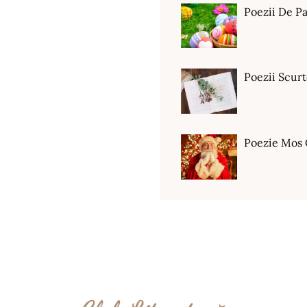
Poezii De Pa
Poezii Scur
Poezie Mos 