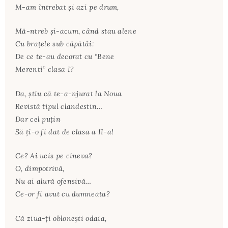
M-am întrebat şi azi pe drum,
Mă-ntreb şi-acum, când stau alene
Cu braţele sub căpătâi:
De ce te-au decorat cu “Bene
Merenti” clasa I?
Da, ştiu că te-a-njurat la Noua
Revistă tipul clandestin…
Dar cel puţin
Să ţi-o fi dat de clasa a II-a!
Ce? Ai ucis pe cineva?
O, dimpotrivă,
Nu ai alură ofensivă…
Ce-or fi avut cu dumneata?
Că ziua-ţi obloneşti odaia,