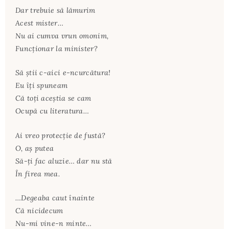
Dar trebuie să lămurim
Acest mister…
Nu ai cumva vrun omonim,
Funcţionar la minister?
Să ştii c-aici e-ncurcătura!
Eu îţi spuneam
Că toţi aceştia se cam
Ocupă cu literatura…
Ai vreo protecţie de fustă?
O, aş putea
Să-ţi fac aluzie… dar nu stă
În firea mea.
…Degeaba caut înainte
Că nicidecum
Nu-mi vine-n minte…