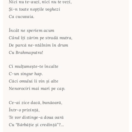
Nici nu te-auzi, nici nu te vezi,
Şi-n toate nopţile veghezi
Ca cucuvaia.
Încât ne speriem acum
Când îţi zărim pe stradă mutra,
De parcă ne-ntâlnim în drum
Cu Brahmaputra!
Ci mulţumeşte-te încalte
C-un singur hap.
Căci omului îi vin şi alte
Nenorociri mai mari pe cap.
Ce-ai zice dacă, bunăoară,
Într-o privinţă,
Te vor distinge-a doua oară
Cu “Bărbăţie şi credinţă”?…