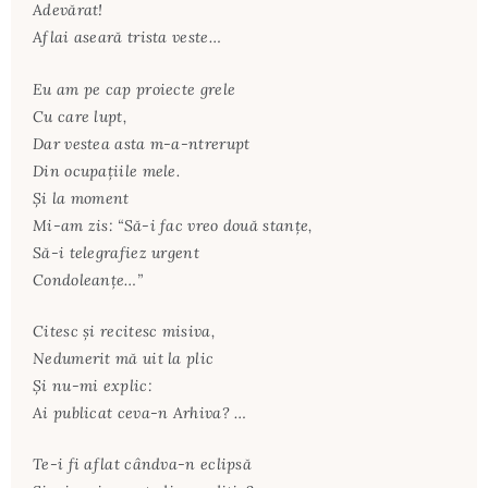
Adevărat!
Aflai aseară trista veste…
Eu am pe cap proiecte grele
Cu care lupt,
Dar vestea asta m-a-ntrerupt
Din ocupaţiile mele.
Și la moment
Mi-am zis: “Să-i fac vreo două stanţe,
Să-i telegrafiez urgent
Condoleanţe…”
Citesc şi recitesc misiva,
Nedumerit mă uit la plic
Şi nu-mi explic:
Ai publicat ceva-n Arhiva? …
Te-i fi aflat cândva-n eclipsă