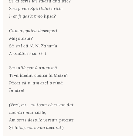
Şi-ai scris un studiu analitic?
Sau poate Spiritului critic
I-or fi găsit vreo lipsă?
Cum aş putea descoperi
Maşinăria?
Să ştii că N. N. Zaharia
A iscălit ceva: G. I.
Sau altă pană anonimă
Te-a lăudat cumva la Motru?
Păcat că n-am aici o rimă
În otru!
(Vezi, eu… cu toate că n-am dat
Lucrări mai vaste,
Am scris destule versuri proaste
Şi totuşi nu m-au decorat.)