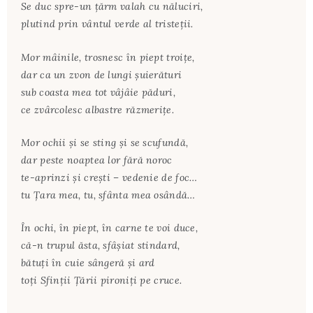
Se duc spre-un țărm valah cu năluciri,
plutind prin vântul verde al tristeții.
Mor mâinile, trosnesc în piept troițe,
dar ca un zvon de lungi șuierături
sub coasta mea tot vâjâie păduri,
ce zvârcolesc albastre răzmerițe.
Mor ochii și se sting și se scufundă,
dar peste noaptea lor fără noroc
te-aprinzi și crești – vedenie de foc…
tu Țara mea, tu, sfânta mea osândă…
În ochi, în piept, în carne te voi duce,
că-n trupul ăsta, sfâșiat stindard,
bătuți în cuie sângeră și ard
toți Sfinții Țării pironiți pe cruce.