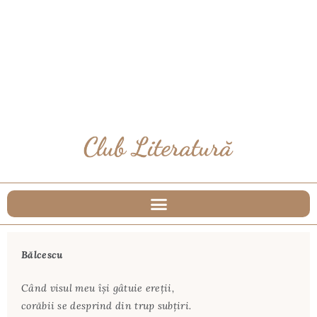
Bălcescu
Când visul meu își gâtuie ereții,
corăbii se desprind din trup subțiri.