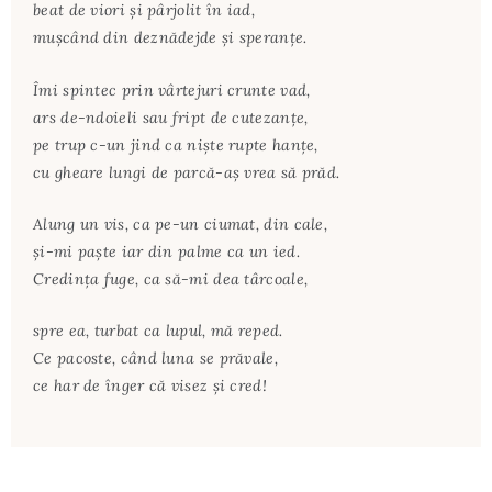
beat de viori și pârjolit în iad,
mușcând din deznădejde și speranțe.
Îmi spintec prin vârtejuri crunte vad,
ars de-ndoieli sau fript de cutezanțe,
pe trup c-un jind ca niște rupte hanțe,
cu gheare lungi de parcă-aș vrea să prăd.
Alung un vis, ca pe-un ciumat, din cale,
și-mi paște iar din palme ca un ied.
Credința fuge, ca să-mi dea târcoale,
spre ea, turbat ca lupul, mă reped.
Ce pacoste, când luna se prăvale,
ce har de înger că visez și cred!