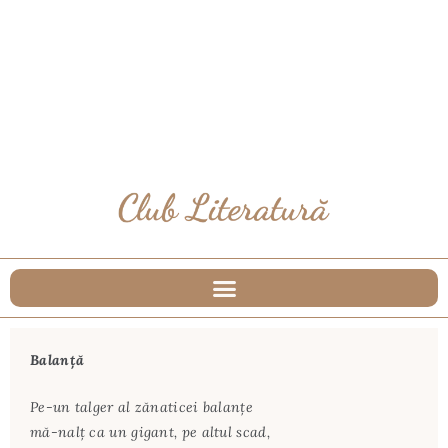
Balanță
Pe-un talger al zănaticei balanțe
mă-nalț ca un gigant, pe altul scad,