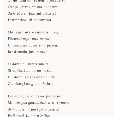
Când luna-mi venea la fereastră,
Oraşul părea că mă cheamă
Să-i văd în lumină albastră
Fantastica lui panoramă…
Mai sus, într-o cameră mică,
Făceau împreună menaj
Un moş, un actor şi-o pisică.
Iar dincolo, jos, la etaj –
O damă cu vizite multe
Şi-alături de ea un burlac,
Un domn serios de la Culte
Cu cioc şi cu ghete de lac.
De-acolo, pe-o vreme ploioasă,
Mi-am pus geamantanu-n tramvai
Şi-abia am ajuns pân-acasă:
Pe Berzei, la conu Mihai.