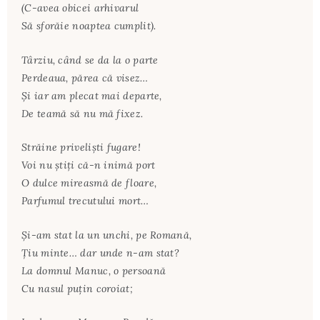
(C-avea obicei arhivarul
Să sforăie noaptea cumplit).
Târziu, când se da la o parte
Perdeaua, părea că visez…
Şi iar am plecat mai departe,
De teamă să nu mă fixez.
Străine privelişti fugare!
Voi nu ştiţi că-n inimă port
O dulce mireasmă de floare,
Parfumul trecutului mort…
Şi-am stat la un unchi, pe Romană,
Ţiu minte… dar unde n-am stat?
La domnul Manuc, o persoană
Cu nasul puţin coroiat;