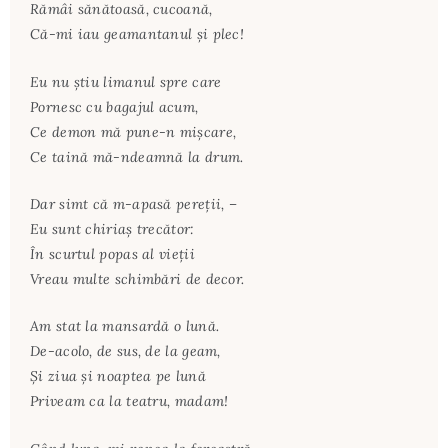
Rămâi sănătoasă, cucoană,
Că-mi iau geamantanul şi plec!
Eu nu ştiu limanul spre care
Pornesc cu bagajul acum,
Ce demon mă pune-n mişcare,
Ce taină mă-ndeamnă la drum.
Dar simt că m-apasă pereţii, –
Eu sunt chiriaş trecător:
În scurtul popas al vieţii
Vreau multe schimbări de decor.
Am stat la mansardă o lună.
De-acolo, de sus, de la geam,
Şi ziua şi noaptea pe lună
Priveam ca la teatru, madam!