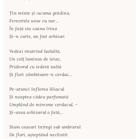
Ţin minte şi-acuma grădina,
Ferestrele unse cu var…
În faţă sta coana Irina
Şi-n curte, un fost arhivar.
Vedeai răsărind laolaltă,
Un colţ luminos de ietac,
Pridvorul cu iederă naltă
Şi flori zâmbitoare-n cerdac…
Pe-atunci înflorea liliacul
Şi noaptea cădea parfumată
Umplând de miresme cerdacul, –
Şi-avea arhivarul o fată…
Stam ceasuri întregi sub umbrarul
De flori, aşteptând neclintit