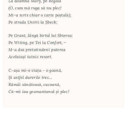
La doamna Mary, pe Regală
(O, cum mă ruga să nu plec!
Mi-a scris chiar o carte poştală);
Pe strada Unirii la Şbeck;
Pe Grant, lângă birtul lui Sbierea;
Pe Witing, pe Tei la Confort, –
M-a dus pretutindeni puterea
Aceluiaşi tainic resort.
C-aşa mi-e viaţa – o goană,
Şi astfel durerile trec…
Rămâi sănătoasă, cucoană,
Că-mi iau geamantanul şi plec!