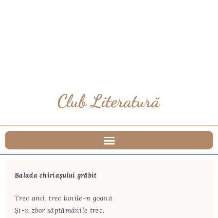
Balada chiriaşului grăbit
Trec anii, trec lunile-n goană
Şi-n zbor săptămânile trec.