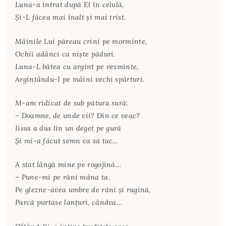
Luna-a intrat după El în celulă,
Şi-L făcea mai înalt şi mai trist.
Mâinile Lui păreau crini pe morminte,
Ochii adânci ca nişte păduri.
Luna-L bătea cu argint pe vesminte,
Argintându-I pe mâini vechi spărturi.
M-am ridicat de sub pătura sură:
– Doamne, de unde vii? Din ce veac?
Iisus a dus lin un deget pe gură
Şi mi-a făcut semn ca să tac…
A stat lângă mine pe rogojină…
– Pune-mi pe răni mâna ta.
Pe glezne-avea umbre de răni şi rugină,
Parcă purtase lanţuri, cândva…