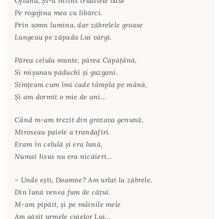
Oftând, Şi-a întins truditele oase
Pe rogojina mea cu libărci.
Prin somn lumina, dar zăbrelele groase
Lungeau pe zăpada Lui vărgi.
Părea celula munte, părea Căpăţână,
Si mişunau păduchi şi guzgani.
Simţeam cum îmi cade tâmpla pe mână,
Şi am dormit o mie de ani…
Când m-am trezit din grozava genună,
Miroseau paiele a trandafiri.
Eram în celulă şi era lună,
Numai Iisus nu era nicăieri…
– Unde eşti, Doamne? Am urlat la zăbrele.
Din lună venea fum de căţui.
M-am pipăit, şi pe mâinile mele
Am găsit urmele cuielor Lui…