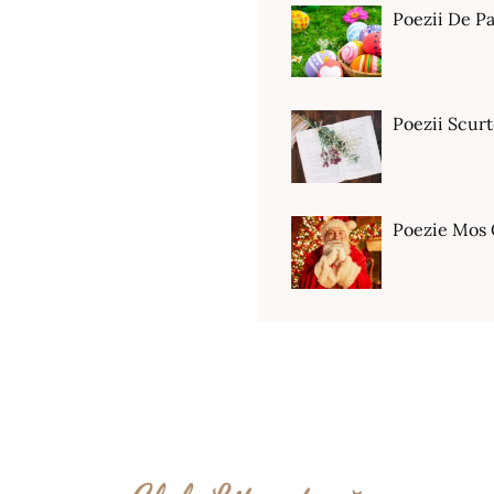
Poezii De Pa
Poezii Scur
Poezie Mos 