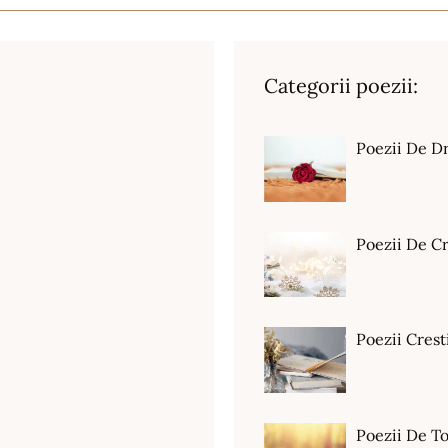
Categorii poezii:
Poezii De D
Poezii De C
Poezii Crest
Poezii De T