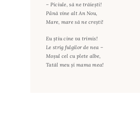
– Piciule, să ne trăieşti!
Până vine alt An Nou,
Mare, mare să ne creşti!
Eu ştiu cine va trimis!
Le strig fulgilor de nea –
Moşul cel cu plete albe,
Tatăl meu şi mama mea!