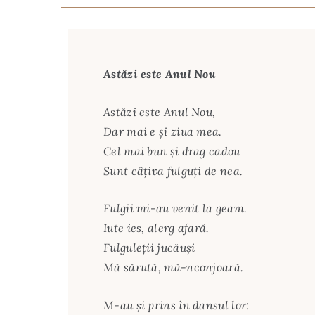
Astăzi este Anul Nou
Astăzi este Anul Nou,
Dar mai e şi ziua mea.
Cel mai bun şi drag cadou
Sunt câţiva fulguţi de nea.
Fulgii mi-au venit la geam.
Iute ies, alerg afară.
Fulguleţii jucăuşi
Mă sărută, mă-nconjoară.
M-au şi prins în dansul lor: