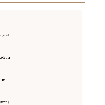
ragoste
raciun
ine
oamna