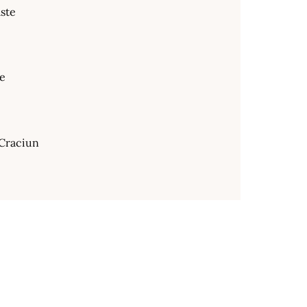
ste
te
Craciun