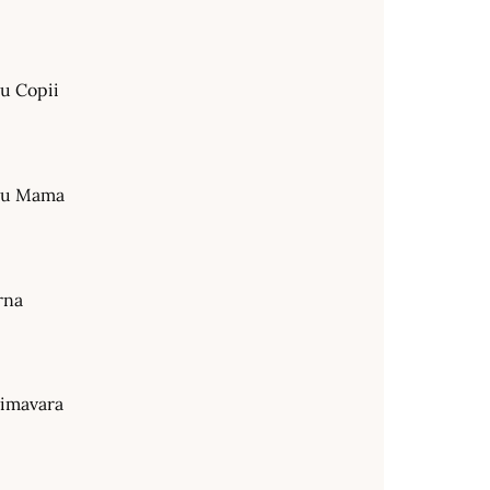
ru Copii
tru Mama
rna
rimavara