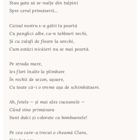
Stau gata să se-nalţe din tulpini
Spre cerul primăverii…
Caisul nostru s-a gătit la poartă
Cu panglici albe, ca-n tablouri vechi,
Şi cu zulufi de floare la urechi,
Cum astăzi nicăieri nu se mai poartă.
Pe strada mare,
Ies flori înalte la plimbare
În rochii de sezon, uşoare,
Cu toate că-i o vreme aşa de schimbătoare.
Ah, fetele — şi mai ales cucoanele —
Când vine primăvara
Sunt dulci şi colorate ca bomboanele!
Pe cea care-a trecut o cheamă Clara,