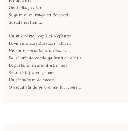
Fiindcă are
Ochi albaştri tare,
Şi gura ei cu rouge ca de coral
Surâde vertical…
Un mic vârtej, copil al Nefiinţei,
De-a curmezişul străzii rătăcit,
Nebun în jurul lui s-a răsucit
Să-şi prindă coada galbenă cu dinţii.
Departe, în azurul dintre nori,
S-arată bifurcat pe cer
Un şir subţire de cocori,
O escadrilă de pe vremea lui Homer…