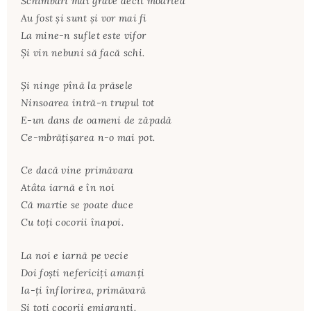
Schimbări mai grave decît moartea
Au fost şi sunt şi vor mai fi
La mine-n suflet este vifor
Şi vin nebuni să facă schi.
Şi ninge pînă la prăsele
Ninsoarea intră-n trupul tot
E-un dans de oameni de zăpadă
Ce-mbrăţişarea n-o mai pot.
Ce dacă vine primăvara
Atâta iarnă e în noi
Că martie se poate duce
Cu toţi cocorii înapoi.
La noi e iarnă pe vecie
Doi foşti nefericiţi amanţi
Ia-ţi înflorirea, primăvară
Şi toţi cocorii emigranţi.