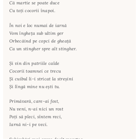
Că martie se poate duce
Cu toţi cocorii înapoi.
În noi e loc numai de iarnă
Vom îngheţa sub ultim ger
Orbecăind pe copci de gheaţă
Ca un stingher spre alt stingher.
Şi vin din patriile calde
Cocorii toamnei ce trecu
Şi cuibul li-i stricat la streşini
Şi lîngă mine nu eşti tu.
Primăvară, care-ai fost,
Nu veni, n-ai nici un rost
Poţi să pleci, sîntem reci,
Iarnă ni-i pe veci.