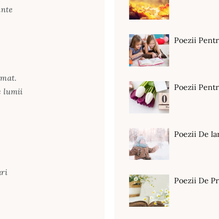
inte
Poezii Pent
emat.
Poezii Pen
e lumii
Poezii De Ia
uri
Poezii De P