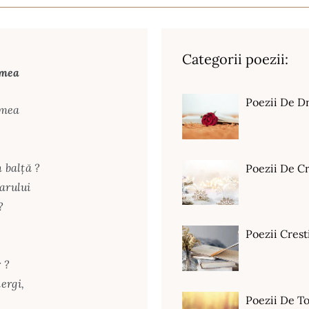
Categorii poezii:
 mea
Poezii De D
 mea
 balță ?
Poezii De C
arului
?
Poezii Crest
 ?
ergi,
Poezii De T