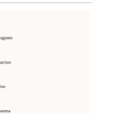
ragoste
raciun
ine
oamna