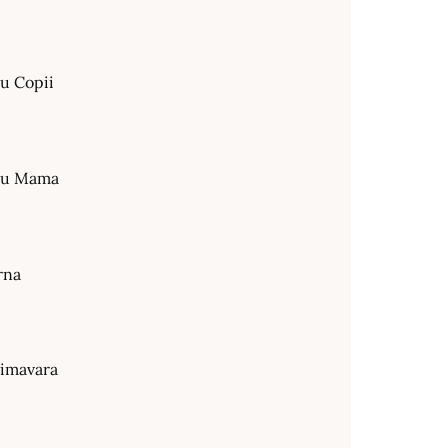
ru Copii
tru Mama
rna
rimavara