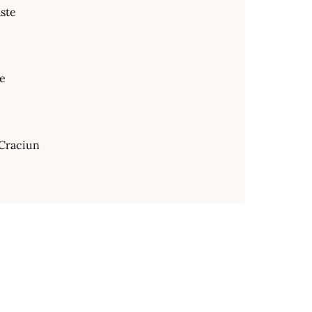
ste
te
Craciun