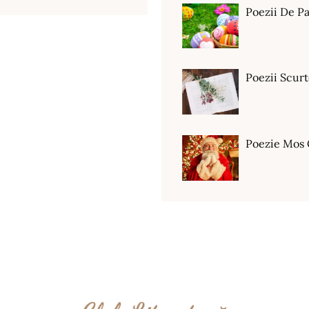
Poezii De Pa
Poezii Scur
Poezie Mos 