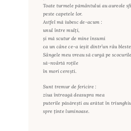
Toate turmele pământului au aureole sf
peste capetele lor.
Astfel mă iubesc de-acum :
unul între mulți,
și mă scutur de mine însumi
ca un câne ce-a ieșit dintr’un râu blest
Sângele meu vreau să curgă pe scocuril
să-nvârtă roțile
în mori cerești.
Sunt tremur de fericire :
ziua întreagă deasupra mea
puterile păsărești au arătat în triunghi
spre ținte luminoase.