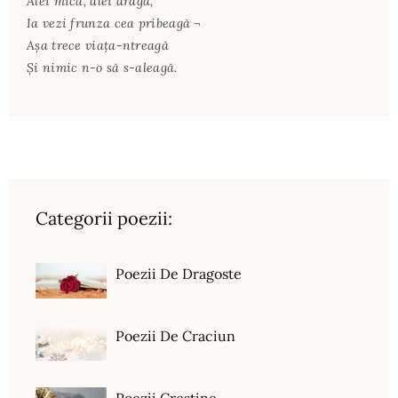
Alei mică, alei dragă,
Ia vezi frunza cea pribeagă ¬
Așa trece viața-ntreagă
Și nimic n-o să s-aleagă.
Categorii poezii:
Poezii De Dragoste
Poezii De Craciun