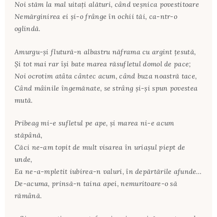
Noi stăm la mal uitaţi alături, când veşnica povestitoare
Nemărginirea ei şi-o frânge în ochii tăi, ca-ntr-o
oglindă.
Amurgu-şi flutură-n albastru năframa cu argint ţesută,
Şi tot mai rar îşi bate marea răsufletul domol de pace;
Noi ocrotim atâta cântec acum, când buza noastră tace,
Când mâinile îngemănate, se strâng şi-şi spun povestea
mută.
Pribeag mi-e sufletul pe ape, şi marea ni-e acum
stăpână,
Căci ne-am topit de mult visarea în uriaşul piept de
unde,
Ea ne-a-mpletit iubirea-n valuri, în depărtările afunde…
De-acuma, prinsă-n taina apei, nemuritoare-o să
rămână.