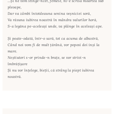
…Şi ne vom stinge-ncet, femeie, ni-e scrisă moartea sub
pleoape,
Dar va zâmbi întotdeauna senina veşniciei soră,
Va răsuna iubirea noastră în mândra valurilor horă,
S-a legăna pe-aceleaşi unde, va plânge în aceleaşi ape.
Şi poate-odată, într-o sară, tot ca acuma de albastră,
Când noi vom fi de mult ţărână, vor poposi doi inşi la
mare.
Neştiutori s-or prinde-n braţe, se vor strivi-n
îmbrăţişare
Şi nu vor înţelege, bieţii, că strâng la piept iubirea
noastră.