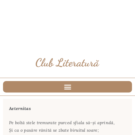
Aeternitas
Pe boltă stele tremurate purced sfiala să-şi aprindă,
Şi ca o pasăre rănită se zbate biruitul soare;