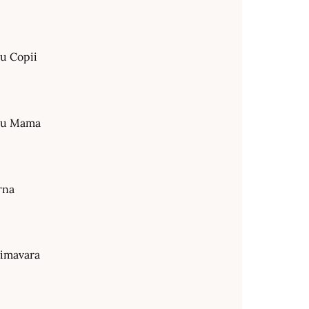
ru Copii
tru Mama
rna
rimavara