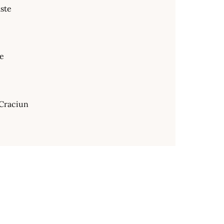
ste
te
Craciun