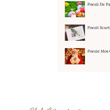
Poezii De Pa
Poezii Scur
Poezie Mos 