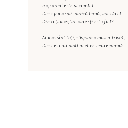
Irepetabil este şi copilul,
Dar spune-mi, maică bună, adevărul
Din toţi aceştia, care-ţi este fiul?
Ai mei sînt toţi, răspunse maica tristă,
Dar cel mai mult acel ce n-are mamă.