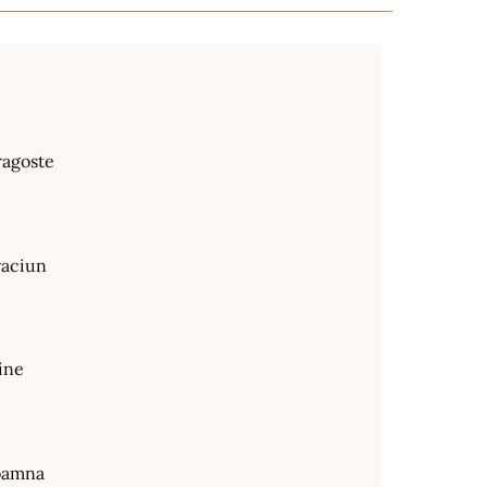
ragoste
raciun
ine
oamna