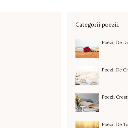
Categorii poezii:
Poezii De D
Poezii De C
Poezii Crest
Poezii De T