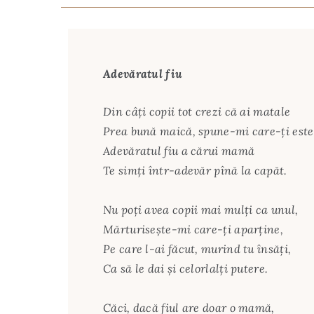
Adevăratul fiu
Din câți copii tot crezi că ai matale
Prea bună maică, spune-mi care-ţi este
Adevăratul fiu a cărui mamă
Te simţi într-adevăr pînă la capăt.
Nu poţi avea copii mai mulţi ca unul,
Mărturiseşte-mi care-ţi aparţine,
Pe care l-ai făcut, murind tu însăţi,
Ca să le dai şi celorlalţi putere.
Căci, dacă fiul are doar o mamă,