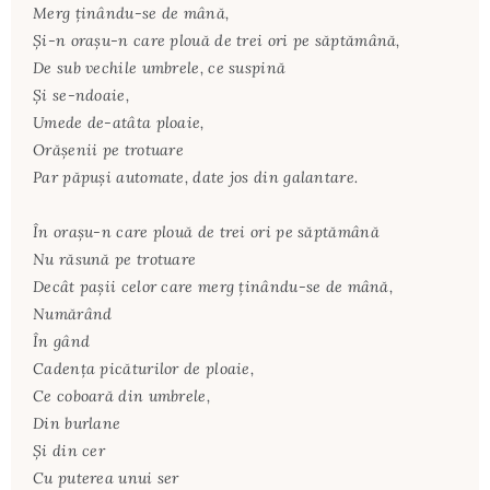
Merg ţinându-se de mână,
Şi-n oraşu-n care plouă de trei ori pe săptămână,
De sub vechile umbrele, ce suspină
Şi se-ndoaie,
Umede de-atâta ploaie,
Orăşenii pe trotuare
Par păpuşi automate, date jos din galantare.
În oraşu-n care plouă de trei ori pe săptămână
Nu răsună pe trotuare
Decât paşii celor care merg ţinându-se de mână,
Numărând
În gând
Cadenţa picăturilor de ploaie,
Ce coboară din umbrele,
Din burlane
Şi din cer
Cu puterea unui ser