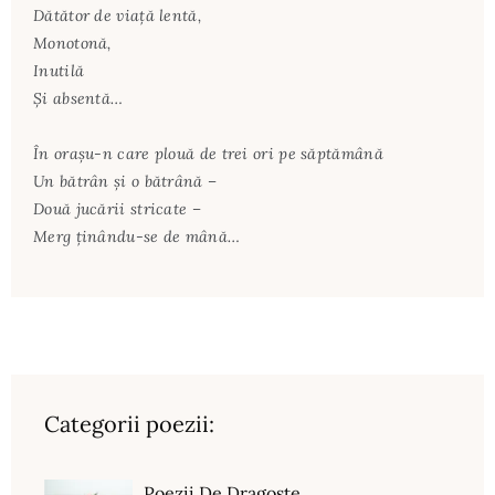
Dătător de viaţă lentă,
Monotonă,
Inutilă
Şi absentă…
În oraşu-n care plouă de trei ori pe săptămână
Un bătrân şi o bătrână –
Două jucării stricate –
Merg ţinându-se de mână…
Categorii poezii:
Poezii De Dragoste