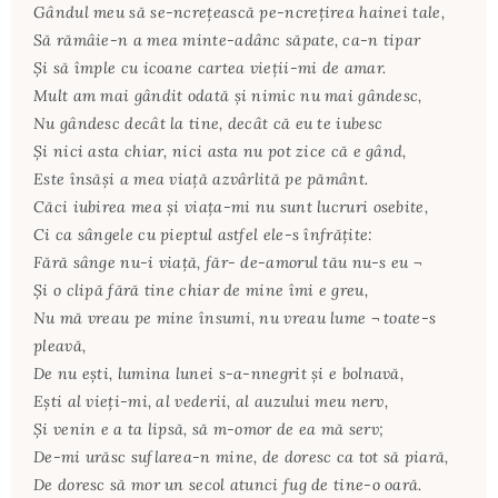
Gândul meu să se-ncreţească pe-ncreţirea hainei tale,
Să rămâie-n a mea minte-adânc săpate, ca-n tipar
Şi să împle cu icoane cartea vieţii-mi de amar.
Mult am mai gândit odată şi nimic nu mai gândesc,
Nu gândesc decât la tine, decât că eu te iubesc
Şi nici asta chiar, nici asta nu pot zice că e gând,
Este însăşi a mea viaţă azvârlită pe pământ.
Căci iubirea mea şi viaţa-mi nu sunt lucruri osebite,
Ci ca sângele cu pieptul astfel ele-s înfrăţite:
Fără sânge nu-i viaţă, făr- de-amorul tău nu-s eu ¬
Şi o clipă fără tine chiar de mine îmi e greu,
Nu mă vreau pe mine însumi, nu vreau lume ¬ toate-s
pleavă,
De nu eşti, lumina lunei s-a-nnegrit şi e bolnavă,
Eşti al vieţi-mi, al vederii, al auzului meu nerv,
Şi venin e a ta lipsă, să m-omor de ea mă serv;
De-mi urăsc suflarea-n mine, de doresc ca tot să piară,
De doresc să mor un secol atunci fug de tine-o oară.