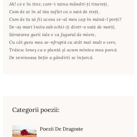
Ah! ce e în tine, care-i taina mândri-ţi tinereţi,
Cum de ai în al tău suflet ca o sută de vieţi,
Cum de tu să fii aceea ce-al meu cap în mână-l porţi?
De-aş muri înviu sub ochii-ţi dintr-o sută de morţi,
Sărutarea gurii tale e ca fagurul de miere,
Cu cât gura mea se-nfruptă cu atât mai mult o cere,
Trăiesc leneş ca o plantă şi acum mintea mea parcă
De veninoasa beţie a gândirii se înţarcă.
Categorii poezii:
Poezii De Dragoste