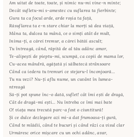
Am uitat de toate, toate, şi nimic nu-mi vine-n minte;
Decât sufletu-mi s-amestec cu suflarea ta fierbinte;
Gura ta ca focul arde, arde roşia ta faţă,
Răsuflarea ta e-n stare chiar la morţi să dea viaţă,
Mâna ta, dulcea ta mână, ce o simţi atât de mult,
Inima-ţi, a cărei tremur, a cărei bătăi ascult;
Tu întreagă, când, răpită de al tău adânc amor,
Te-alipeşti de pieptu-mi, scumpă, ca copii de mama lor,
Cu-acea mândră, agăţată şi sălbatecă strânsoare
Când ca iedera tu tremuri ce stejaru-l înconjoară…
Tu nu vezi? Nu-ţi aflu nume, un cuvânt în lumea-
ntreagă
Să-ţi pot spune înc-o dată, suflet! cât îmi eşti de dragă,
Cât de dragă-mi eşti… Nu întreba ce îmi mai bate
O! viaţa mea trecută parc-a fost o ciuntitură!
Şi ce dulce dezlegare azi mi-a dat frumoasa-ţi gură,
Când te mlădii, când te bucuri şi când râzi ca visul clar
Urmăresc orice mişcare cu un ochi adânc, avar,