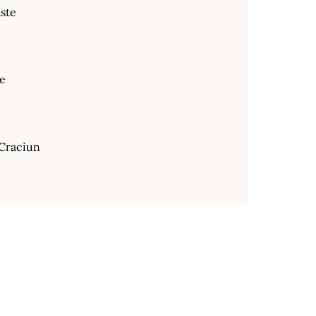
ste
te
Craciun