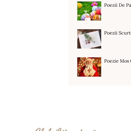
Poezii De Pa
Poezii Scur
Poezie Mos 