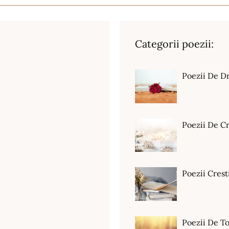
Categorii poezii:
Poezii De D
Poezii De C
Poezii Crest
Poezii De T