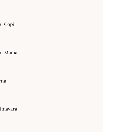
ru Copii
tru Mama
rna
rimavara