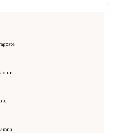
ragoste
raciun
ine
oamna